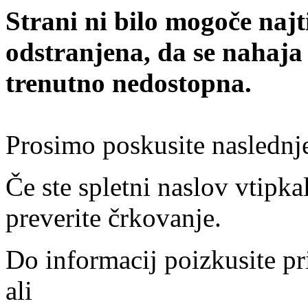
Strani ni bilo mogoče najt
odstranjena, da se nahaja
trenutno nedostopna.
Prosimo poskusite naslednj
Če ste spletni naslov vtipkal
preverite črkovanje.
Do informacij poizkusite pr
ali