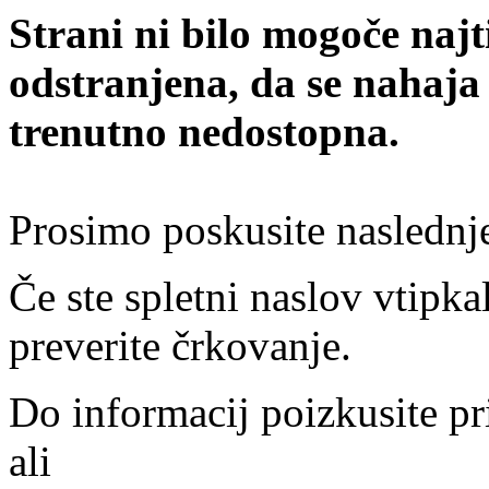
Strani ni bilo mogoče najt
odstranjena, da se nahaja
trenutno nedostopna.
Prosimo poskusite naslednj
Če ste spletni naslov vtipkal
preverite črkovanje.
Do informacij poizkusite pr
ali