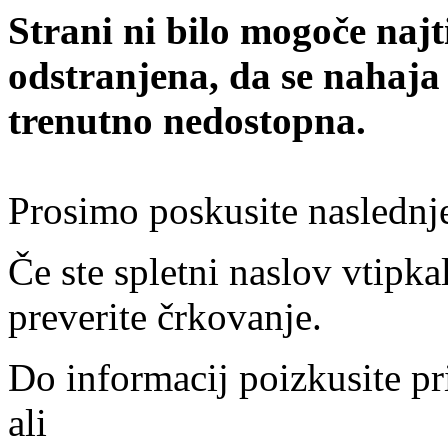
Strani ni bilo mogoče najt
odstranjena, da se nahaja
trenutno nedostopna.
Prosimo poskusite naslednj
Če ste spletni naslov vtipkal
preverite črkovanje.
Do informacij poizkusite pr
ali