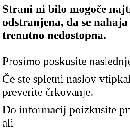
Strani ni bilo mogoče najt
odstranjena, da se nahaja
trenutno nedostopna.
Prosimo poskusite naslednj
Če ste spletni naslov vtipkal
preverite črkovanje.
Do informacij poizkusite pr
ali