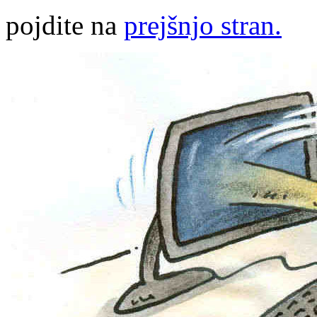
pojdite na
prejšnjo stran.