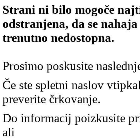
Strani ni bilo mogoče najt
odstranjena, da se nahaja
trenutno nedostopna.
Prosimo poskusite naslednj
Če ste spletni naslov vtipkal
preverite črkovanje.
Do informacij poizkusite pr
ali