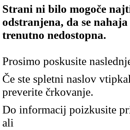
Strani ni bilo mogoče najt
odstranjena, da se nahaja
trenutno nedostopna.
Prosimo poskusite naslednj
Če ste spletni naslov vtipkal
preverite črkovanje.
Do informacij poizkusite pr
ali