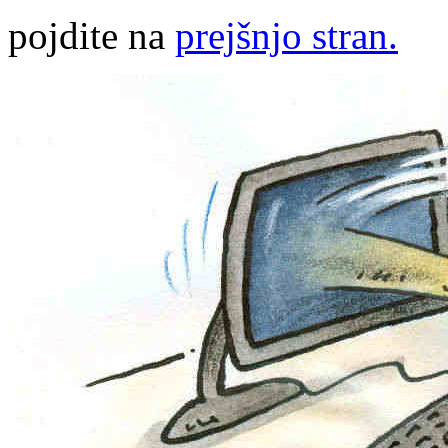
pojdite na
prejšnjo stran.