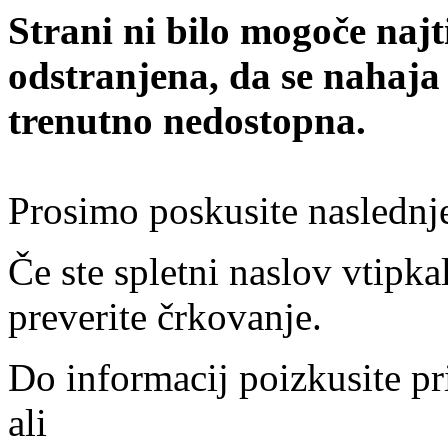
Strani ni bilo mogoče najt
odstranjena, da se nahaja
trenutno nedostopna.
Prosimo poskusite naslednj
Če ste spletni naslov vtipkal
preverite črkovanje.
Do informacij poizkusite pr
ali