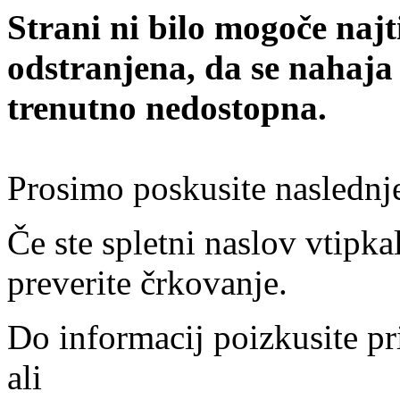
Strani ni bilo mogoče najt
odstranjena, da se nahaja
trenutno nedostopna.
Prosimo poskusite naslednj
Če ste spletni naslov vtipkal
preverite črkovanje.
Do informacij poizkusite pr
ali