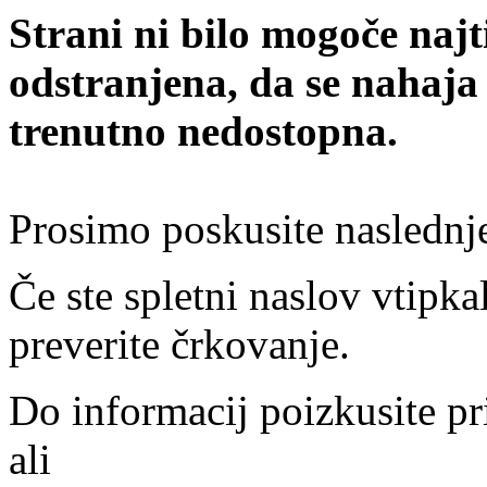
Strani ni bilo mogoče najt
odstranjena, da se nahaja
trenutno nedostopna.
Prosimo poskusite naslednj
Če ste spletni naslov vtipkal
preverite črkovanje.
Do informacij poizkusite pr
ali