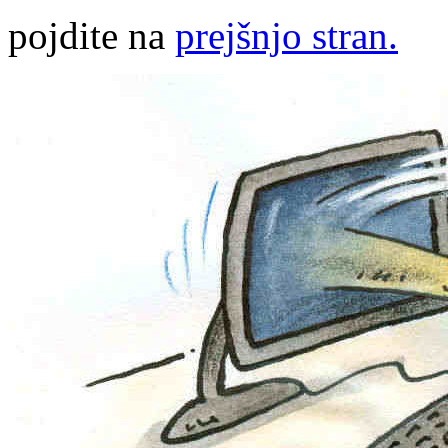
pojdite na
prejšnjo stran.