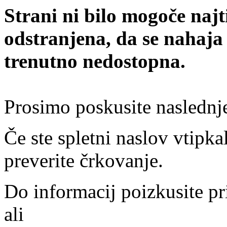
Strani ni bilo mogoče najt
odstranjena, da se nahaja
trenutno nedostopna.
Prosimo poskusite naslednj
Če ste spletni naslov vtipkal
preverite črkovanje.
Do informacij poizkusite pr
ali