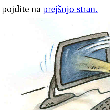
pojdite na
prejšnjo stran.