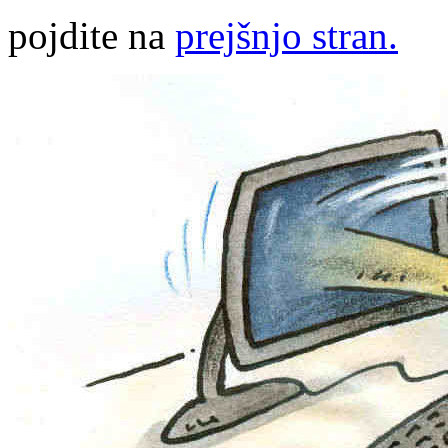
pojdite na
prejšnjo stran.