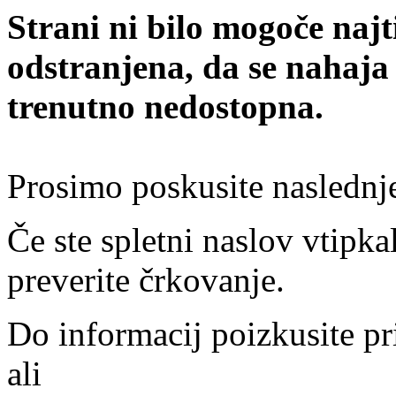
Strani ni bilo mogoče najt
odstranjena, da se nahaja
trenutno nedostopna.
Prosimo poskusite naslednj
Če ste spletni naslov vtipkal
preverite črkovanje.
Do informacij poizkusite pr
ali