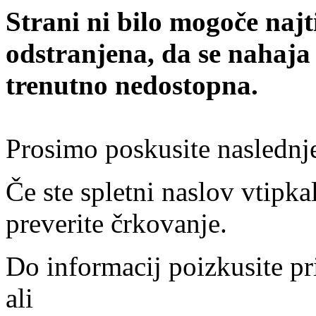
Strani ni bilo mogoče najt
odstranjena, da se nahaja
trenutno nedostopna.
Prosimo poskusite naslednj
Če ste spletni naslov vtipkal
preverite črkovanje.
Do informacij poizkusite pr
ali