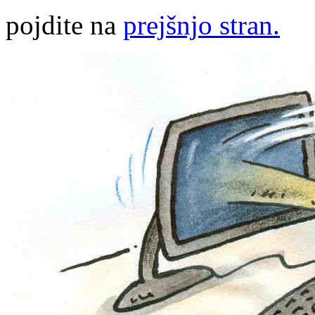
pojdite na
prejšnjo stran.