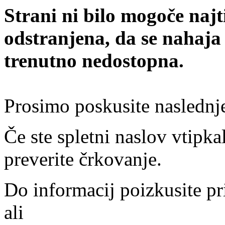
Strani ni bilo mogoče najt
odstranjena, da se nahaja
trenutno nedostopna.
Prosimo poskusite naslednj
Če ste spletni naslov vtipkal
preverite črkovanje.
Do informacij poizkusite pr
ali