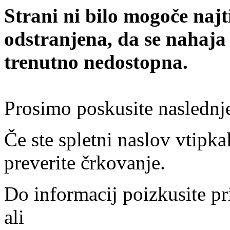
Strani ni bilo mogoče najt
odstranjena, da se nahaja
trenutno nedostopna.
Prosimo poskusite naslednj
Če ste spletni naslov vtipkal
preverite črkovanje.
Do informacij poizkusite pr
ali