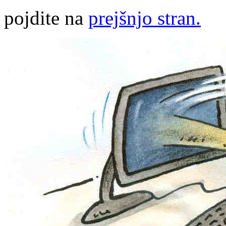
pojdite na
prejšnjo stran.