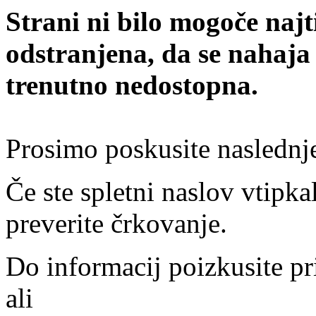
Strani ni bilo mogoče najt
odstranjena, da se nahaja
trenutno nedostopna.
Prosimo poskusite naslednj
Če ste spletni naslov vtipkal
preverite črkovanje.
Do informacij poizkusite pr
ali