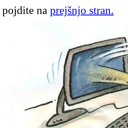
pojdite na
prejšnjo stran.