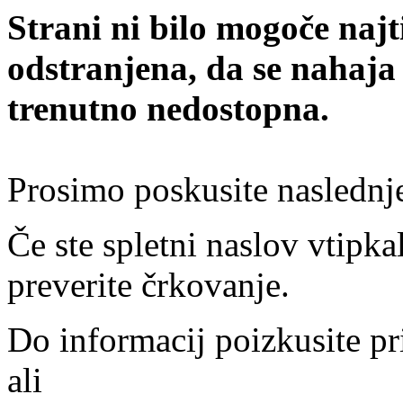
Strani ni bilo mogoče najt
odstranjena, da se nahaja
trenutno nedostopna.
Prosimo poskusite naslednj
Če ste spletni naslov vtipkal
preverite črkovanje.
Do informacij poizkusite pr
ali