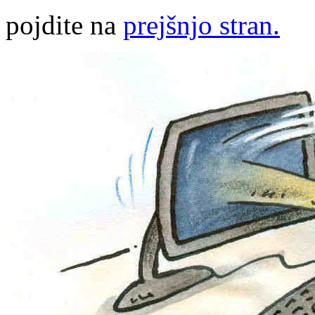
pojdite na
prejšnjo stran.