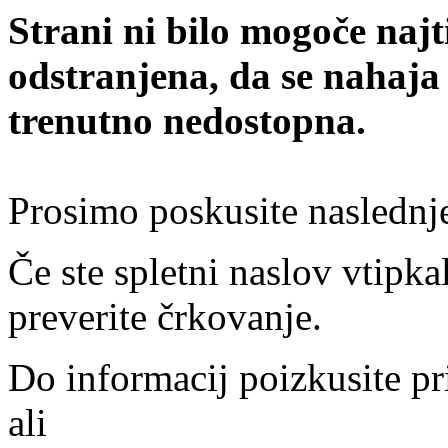
Strani ni bilo mogoče najt
odstranjena, da se nahaja
trenutno nedostopna.
Prosimo poskusite naslednj
Če ste spletni naslov vtipkal
preverite črkovanje.
Do informacij poizkusite pr
ali