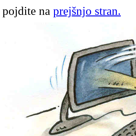
pojdite na
prejšnjo stran.