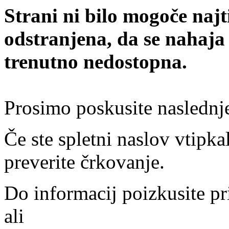
Strani ni bilo mogoče najt
odstranjena, da se nahaja
trenutno nedostopna.
Prosimo poskusite naslednj
Če ste spletni naslov vtipkal
preverite črkovanje.
Do informacij poizkusite pr
ali