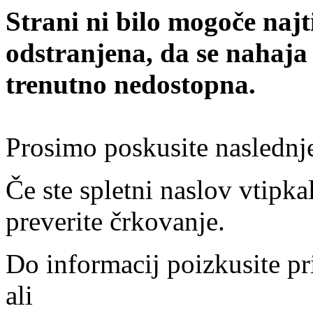
Strani ni bilo mogoče najt
odstranjena, da se nahaja
trenutno nedostopna.
Prosimo poskusite naslednj
Če ste spletni naslov vtipkal
preverite črkovanje.
Do informacij poizkusite pr
ali